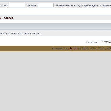
ателя:
Пароль:
Автоматически входить при каждом посещени
у
»
Статьи
ованных пользователей и гости: 1
Перейти:
Powered by
phpBB
© 2000, 2002, 2005, 2