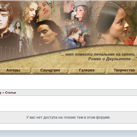
"... нет повести печальнее на свете,
Ромео и Джульетте ...
Актеры
Саундтрек
Галерея
Творчество
у
»
Статьи
У вас нет доступа на чтение тем в этом форуме.