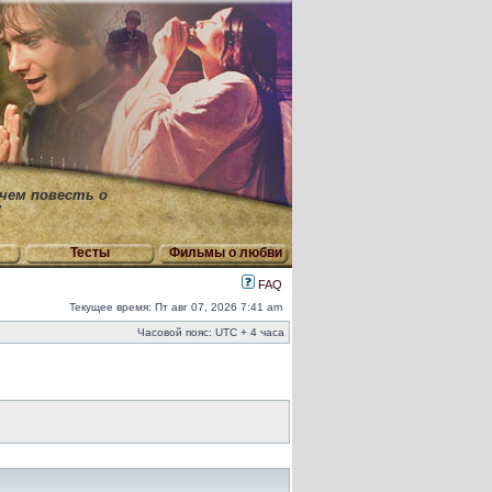
 чем повесть о
"
Тесты
Фильмы о любви
FAQ
Текущее время: Пт авг 07, 2026 7:41 am
Часовой пояс: UTC + 4 часа