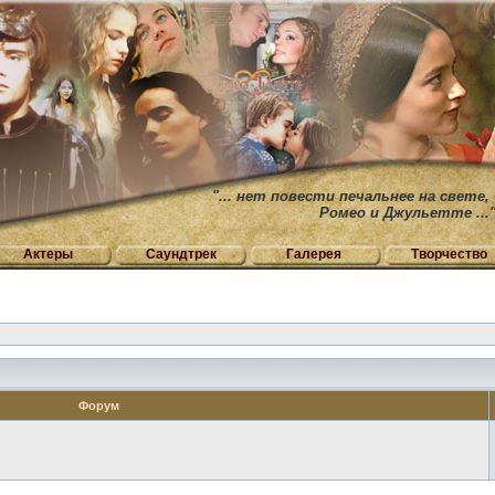
"... нет повести печальнее на свете,
Ромео и Джульетте ...
Актеры
Саундтрек
Галерея
Творчество
Форум