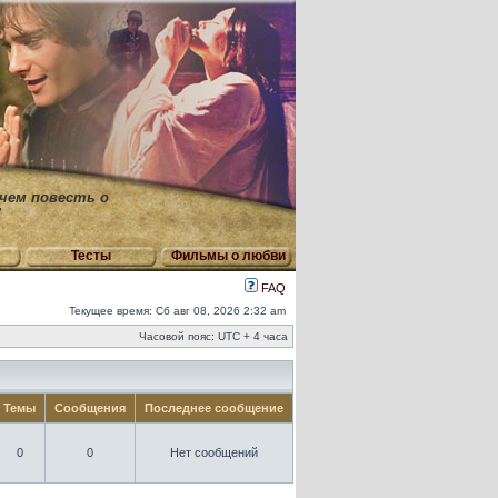
 чем повесть о
"
Тесты
Фильмы о любви
FAQ
Текущее время: Сб авг 08, 2026 2:32 am
Часовой пояс: UTC + 4 часа
Темы
Сообщения
Последнее сообщение
0
0
Нет сообщений