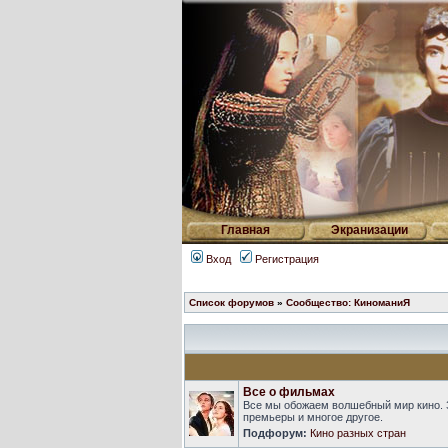
Главная
Экранизации
Вход
Регистрация
Список форумов
»
Сообщество: КиноманиЯ
Все о фильмах
Все мы обожаем волшебный мир кино. 
премьеры и многое другое.
Подфорум:
Кино разных стран