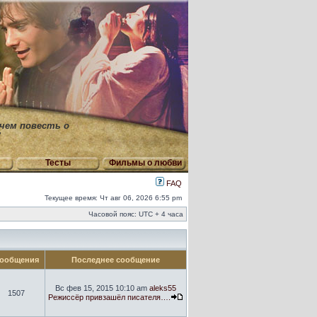
 чем повесть о
"
Тесты
Фильмы о любви
FAQ
Текущее время: Чт авг 06, 2026 6:55 pm
Часовой пояс: UTC + 4 часа
ообщения
Последнее сообщение
Вс фев 15, 2015 10:10 am
aleks55
1507
Режиссёр привзашёл писателя….