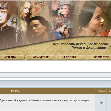
"... нет повести печальнее на свете,
Ромео и Джульетте ...
Актеры
Саундтрек
Галерея
Творчество
Форум
Темы
С
Здесь мы обсуждаем любимые фильмы, кинонаграды, актеров, актрис,
49