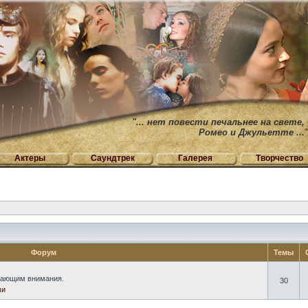
"... нет повести печальнее на свете,
Ромео и Джульетте ...
Актеры
Саундтрек
Галерея
Творчество
Форум
Темы
вающим внимания.
30
ми