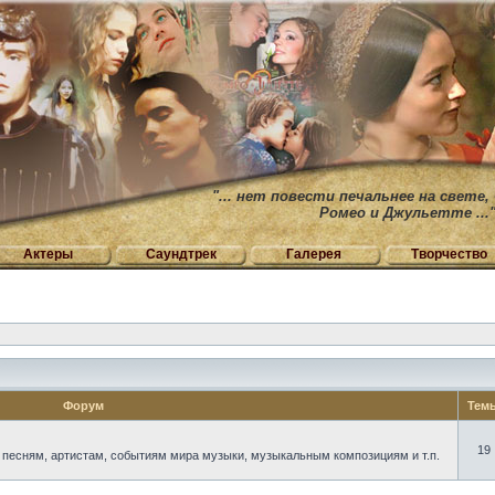
"... нет повести печальнее на свете,
Ромео и Джульетте ...
Актеры
Саундтрек
Галерея
Творчество
Форум
Тем
19
есням, артистам, событиям мира музыки, музыкальным композициям и т.п.