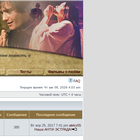
 чем повесть о
"
Тесты
Фильмы о любви
FAQ
Текущее время: Чт авг 06, 2026 4:03 am
Часовой пояс: UTC + 4 часа
ы
Сообщения
Последнее сообщение
Вт апр 25, 2017 7:41 pm
aleks55
385
Наша АНТИ-ЭСТРАДА!