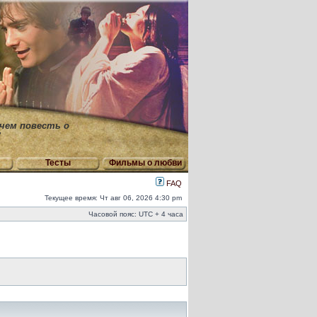
 чем повесть о
"
Тесты
Фильмы о любви
FAQ
Текущее время: Чт авг 06, 2026 4:30 pm
Часовой пояс: UTC + 4 часа