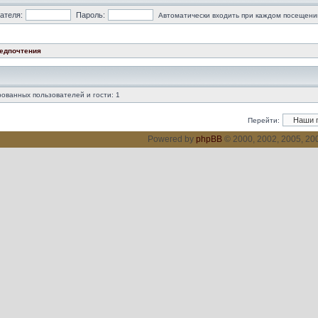
ателя:
Пароль:
Автоматически входить при каждом посещени
едпочтения
ованных пользователей и гости: 1
Перейти:
Powered by
phpBB
© 2000, 2002, 2005, 2