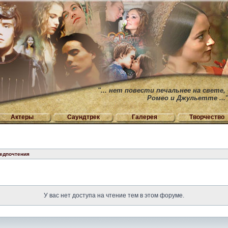
"... нет повести печальнее на свете,
Ромео и Джульетте ...
Актеры
Саундтрек
Галерея
Творчество
едпочтения
У вас нет доступа на чтение тем в этом форуме.