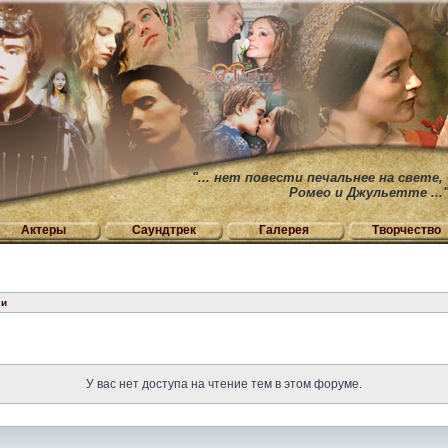
"... нет повести печальнее на свете,
Ромео и Джульетте ...
Актеры
Саундтрек
Галерея
Творчество
хи
У вас нет доступа на чтение тем в этом форуме.