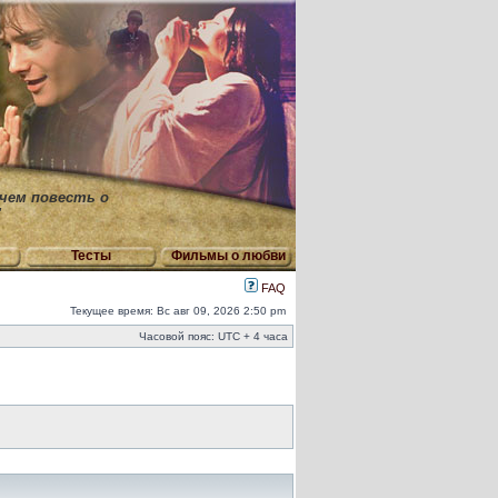
 чем повесть о
"
Тесты
Фильмы о любви
FAQ
Текущее время: Вс авг 09, 2026 2:50 pm
Часовой пояс: UTC + 4 часа