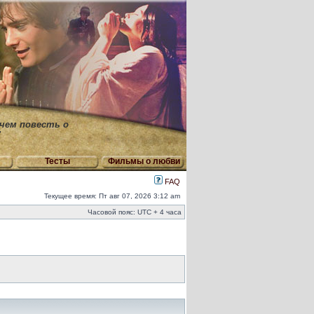
 чем повесть о
"
Тесты
Фильмы о любви
FAQ
Текущее время: Пт авг 07, 2026 3:12 am
Часовой пояс: UTC + 4 часа