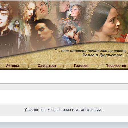
"... нет повести печальнее на свете,
Ромео и Джульетте ...
Актеры
Саундтрек
Галерея
Творчество
У вас нет доступа на чтение тем в этом форуме.