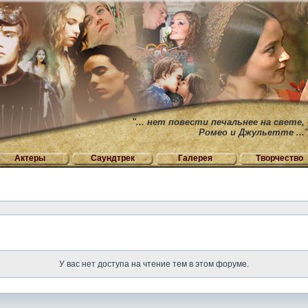
"... нет повести печальнее на свете,
Ромео и Джульетте ...
Актеры
Саундтрек
Галерея
Творчество
У вас нет доступа на чтение тем в этом форуме.