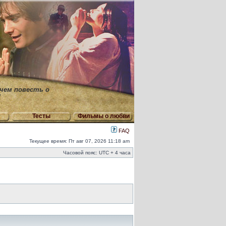
 чем повесть о
"
Тесты
Фильмы о любви
FAQ
Текущее время: Пт авг 07, 2026 11:18 am
Часовой пояс: UTC + 4 часа