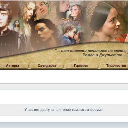
"... нет повести печальнее на свете,
Ромео и Джульетте ...
Актеры
Саундтрек
Галерея
Творчество
У вас нет доступа на чтение тем в этом форуме.