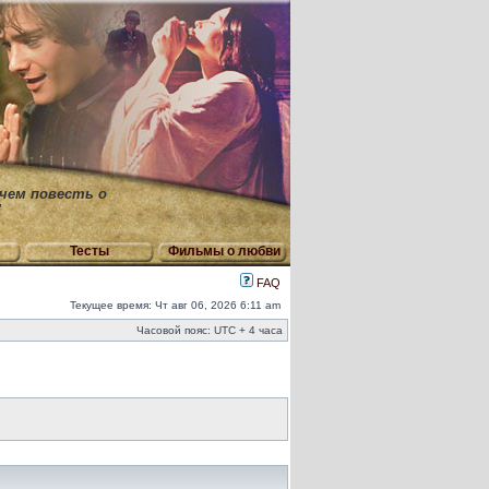
 чем повесть о
"
Тесты
Фильмы о любви
FAQ
Текущее время: Чт авг 06, 2026 6:11 am
Часовой пояс: UTC + 4 часа