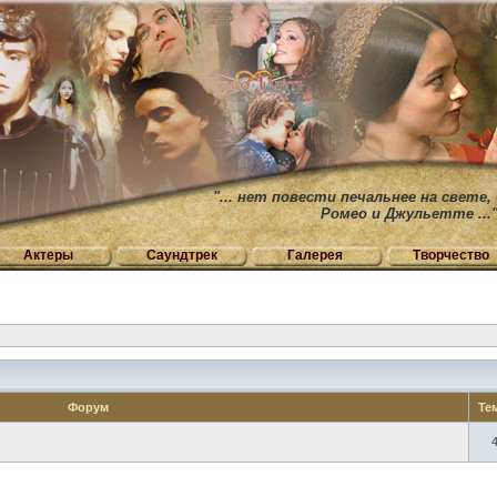
"... нет повести печальнее на свете,
Ромео и Джульетте ...
Актеры
Саундтрек
Галерея
Творчество
Форум
Те