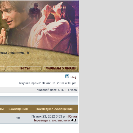
 чем повесть о
"
Тесты
Фильмы о любви
FAQ
Текущее время: Чт авг 06, 2026 4:40 pm
Часовой пояс: UTC + 4 часа
мы
Сообщения
Последнее сообщение
Пт ноя 23, 2012 3:53 pm
Юлия
4
38
Переводы с английского.