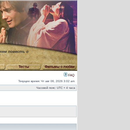
 чем повесть о
"
Тесты
Фильмы о любви
FAQ
Текущее время: Чт авг 06, 2026 3:02 am
Часовой пояс: UTC + 4 часа