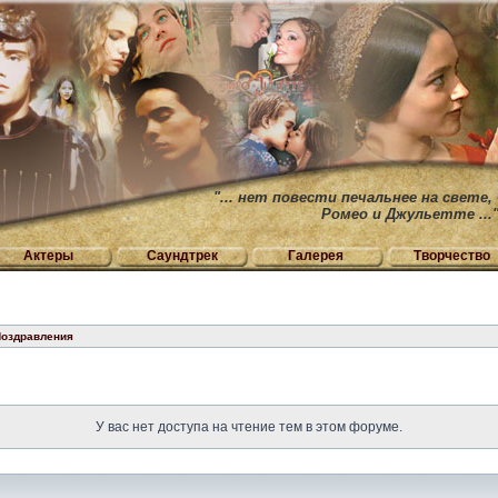
"... нет повести печальнее на свете,
Ромео и Джульетте ...
Актеры
Саундтрек
Галерея
Творчество
оздравления
У вас нет доступа на чтение тем в этом форуме.