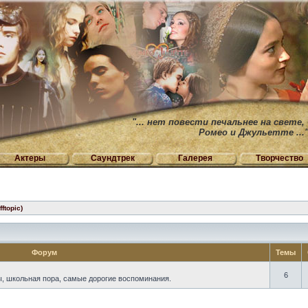
"... нет повести печальнее на свете,
Ромео и Джульетте ...
Актеры
Саундтрек
Галерея
Творчество
ftopic)
Форум
Темы
6
 школьная пора, самые дорогие воспоминания.