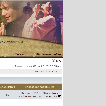
 чем повесть о
"
Тесты
Фильмы о любви
FAQ
Текущее время: Сб авг 08, 2026 5:05 pm
Часовой пояс: UTC + 4 часа
Сообщения
Последнее сообщение
Вт май 11, 2010 8:46 am
Юлия
81
Кем Вы хотели стать в детстве?