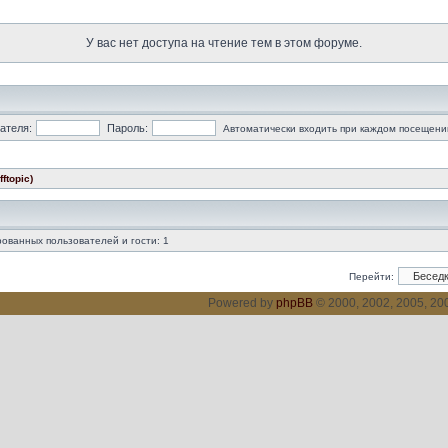
У вас нет доступа на чтение тем в этом форуме.
ателя:
Пароль:
Автоматически входить при каждом посещени
ftopic)
ованных пользователей и гости: 1
Перейти:
Powered by
phpBB
© 2000, 2002, 2005, 2