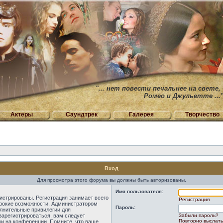
"... нет повести печальнее на свете,
Ромео и Джульетте ...
Актеры
Саундтрек
Галерея
Творчество
Вход
Для просмотра этого форума вы должны быть авторизованы.
Имя пользователя:
истрированы. Регистрация занимает всего
Регистрация
ирокие возможности. Администратором
Пароль:
лнительные привилегии для
зарегистрироваться, вам следует
Забыли пароль?
Повторно выслать
ми на конференции. Помните, что ваше