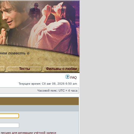
 чем повесть о
"
Тесты
Фильмы о любви
FAQ
Текущее время: Сб авг 08, 2026 6:50 am
Часовой пояс: UTC + 4 часа
 письмо для активации учётной записи