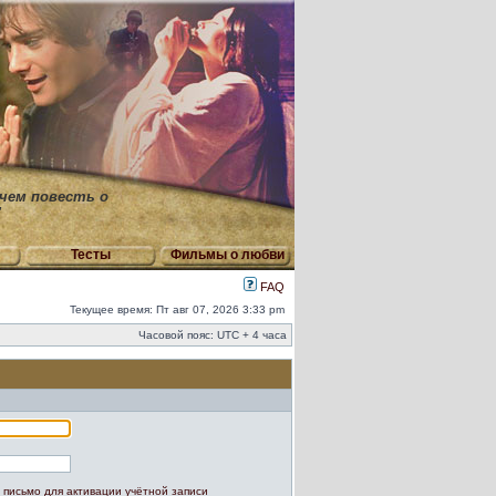
 чем повесть о
"
Тесты
Фильмы о любви
FAQ
Текущее время: Пт авг 07, 2026 3:33 pm
Часовой пояс: UTC + 4 часа
 письмо для активации учётной записи