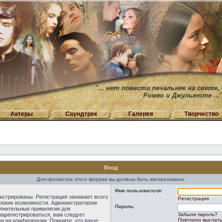
"... нет повести печальнее на свете,
Ромео и Джульетте ...
Актеры
Саундтрек
Галерея
Творчество
Вход
Для просмотра этого форума вы должны быть авторизованы.
Имя пользователя:
истрированы. Регистрация занимает всего
Регистрация
ирокие возможности. Администратором
Пароль:
лнительные привилегии для
зарегистрироваться, вам следует
Забыли пароль?
Повторно выслать
ми на конференции. Помните, что ваше