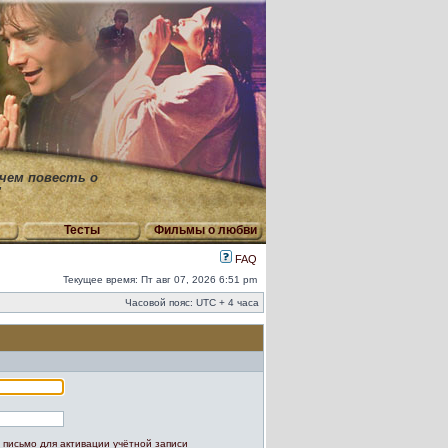
 чем повесть о
"
Тесты
Фильмы о любви
FAQ
Текущее время: Пт авг 07, 2026 6:51 pm
Часовой пояс: UTC + 4 часа
 письмо для активации учётной записи