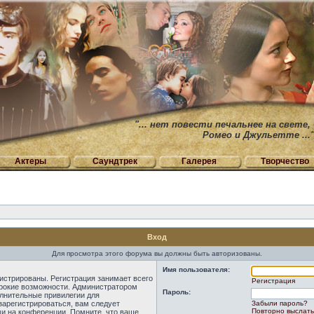
"... нет повести печальнее на свете,
Ромео и Джульетте ...
Актеры
Саундтрек
Галерея
Творчество
Вход
Для просмотра этого форума вы должны быть авторизованы.
Имя пользователя:
истрированы. Регистрация занимает всего
Регистрация
ирокие возможности. Администратором
Пароль:
лнительные привилегии для
зарегистрироваться, вам следует
Забыли пароль?
Повторно выслать
ми на конференции. Помните, что ваше