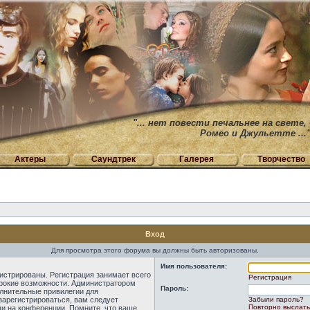
"... нет повести печальнее на свете,
Ромео и Джульетте ...
Актеры
Саундтрек
Галерея
Творчество
Вход
Для просмотра этого форума вы должны быть авторизованы.
Имя пользователя:
истрированы. Регистрация занимает всего
Регистрация
ирокие возможности. Администратором
Пароль:
лнительные привилегии для
зарегистрироваться, вам следует
Забыли пароль?
Повторно выслать
ми на конференции. Помните, что ваше