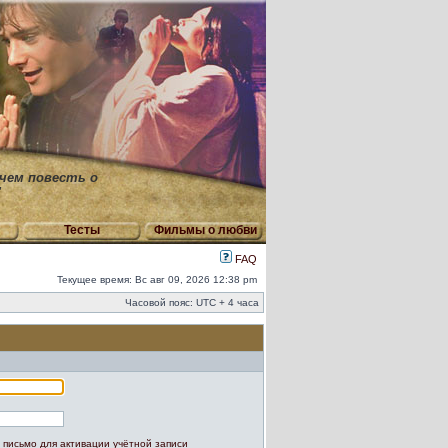
 чем повесть о
"
Тесты
Фильмы о любви
FAQ
Текущее время: Вс авг 09, 2026 12:38 pm
Часовой пояс: UTC + 4 часа
 письмо для активации учётной записи