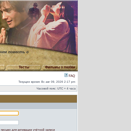
 чем повесть о
"
Тесты
Фильмы о любви
FAQ
Текущее время: Вс авг 09, 2026 2:17 pm
Часовой пояс: UTC + 4 часа
 письмо для активации учётной записи