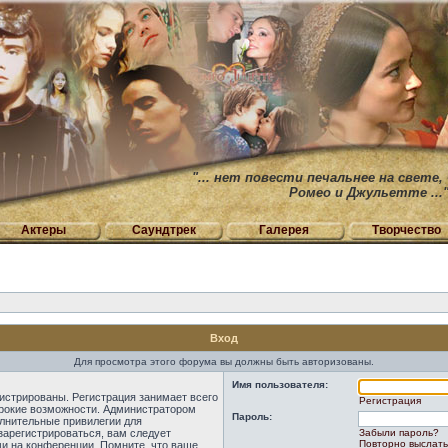
"... нет повести печальнее на свете,
Ромео и Джульетте ...
Актеры
Саундтрек
Галерея
Творчество
Вход
Для просмотра этого форума вы должны быть авторизованы.
Имя пользователя:
истрированы. Регистрация занимает всего
Регистрация
ирокие возможности. Администратором
Пароль:
лнительные привилегии для
зарегистрироваться, вам следует
Забыли пароль?
Повторно выслать
ми на конференции. Помните, что ваше