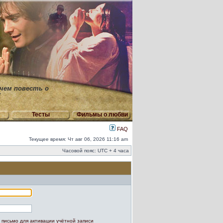
 чем повесть о
"
Тесты
Фильмы о любви
FAQ
Текущее время: Чт авг 06, 2026 11:16 am
Часовой пояс: UTC + 4 часа
 письмо для активации учётной записи