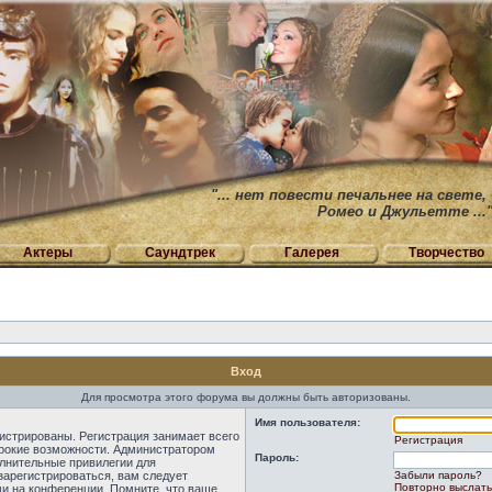
"... нет повести печальнее на свете,
Ромео и Джульетте ...
Актеры
Саундтрек
Галерея
Творчество
Вход
Для просмотра этого форума вы должны быть авторизованы.
Имя пользователя:
истрированы. Регистрация занимает всего
Регистрация
ирокие возможности. Администратором
Пароль:
лнительные привилегии для
зарегистрироваться, вам следует
Забыли пароль?
Повторно выслать
ми на конференции. Помните, что ваше