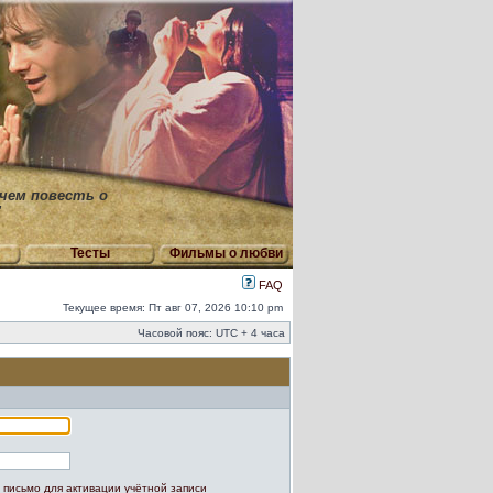
 чем повесть о
"
Тесты
Фильмы о любви
FAQ
Текущее время: Пт авг 07, 2026 10:10 pm
Часовой пояс: UTC + 4 часа
 письмо для активации учётной записи