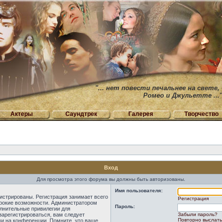
"... нет повести печальнее на свете,
Ромео и Джульетте ...
Актеры
Саундтрек
Галерея
Творчество
Вход
Для просмотра этого форума вы должны быть авторизованы.
Имя пользователя:
истрированы. Регистрация занимает всего
Регистрация
ирокие возможности. Администратором
Пароль:
лнительные привилегии для
зарегистрироваться, вам следует
Забыли пароль?
Повторно выслать
ми на конференции. Помните, что ваше