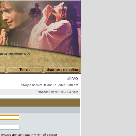
 чем повесть о
"
Тесты
Фильмы о любви
FAQ
Текущее время: Чт авг 06, 2026 2:08 pm
Часовой пояс: UTC + 4 часа
 письмо для активации учётной записи