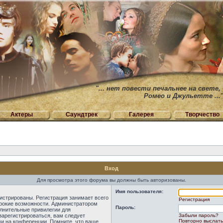
"... нет повести печальнее на свете,
Ромео и Джульетте ...
Актеры
Саундтрек
Галерея
Творчество
Вход
Для просмотра этого форума вы должны быть авторизованы.
Имя пользователя:
истрированы. Регистрация занимает всего
Регистрация
ирокие возможности. Администратором
Пароль:
лнительные привилегии для
зарегистрироваться, вам следует
Забыли пароль?
Повторно выслать
ми на конференции. Помните, что ваше