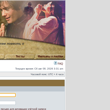
 чем повесть о
"
Тесты
Фильмы о любви
FAQ
Текущее время: Сб авг 08, 2026 3:31 am
Часовой пояс: UTC + 4 часа
 письмо для активации учётной записи