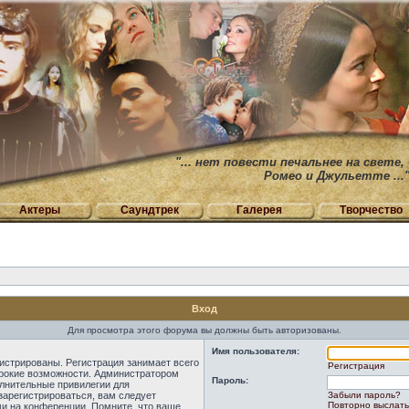
"... нет повести печальнее на свете,
Ромео и Джульетте ...
Актеры
Саундтрек
Галерея
Творчество
Вход
Для просмотра этого форума вы должны быть авторизованы.
Имя пользователя:
истрированы. Регистрация занимает всего
Регистрация
ирокие возможности. Администратором
Пароль:
лнительные привилегии для
зарегистрироваться, вам следует
Забыли пароль?
Повторно выслать
ми на конференции. Помните, что ваше