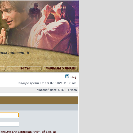
 чем повесть о
"
Тесты
Фильмы о любви
FAQ
Текущее время: Пт авг 07, 2026 11:33 am
Часовой пояс: UTC + 4 часа
 письмо для активации учётной записи