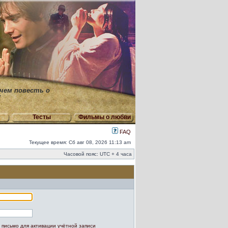
 чем повесть о
"
Тесты
Фильмы о любви
FAQ
Текущее время: Сб авг 08, 2026 11:13 am
Часовой пояс: UTC + 4 часа
 письмо для активации учётной записи