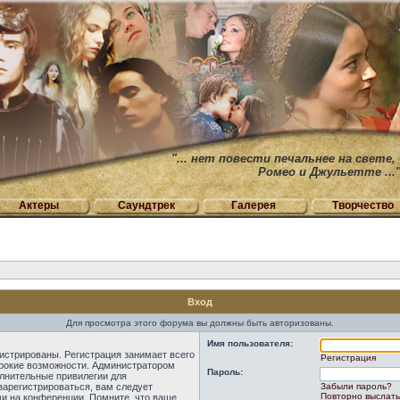
"... нет повести печальнее на свете,
Ромео и Джульетте ...
Актеры
Саундтрек
Галерея
Творчество
Вход
Для просмотра этого форума вы должны быть авторизованы.
Имя пользователя:
истрированы. Регистрация занимает всего
Регистрация
ирокие возможности. Администратором
Пароль:
лнительные привилегии для
зарегистрироваться, вам следует
Забыли пароль?
Повторно выслать
ми на конференции. Помните, что ваше