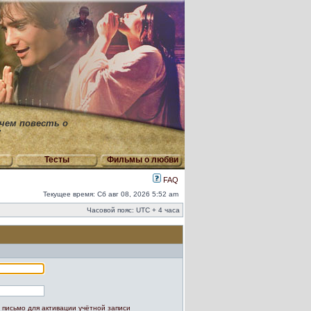
 чем повесть о
"
Тесты
Фильмы о любви
FAQ
Текущее время: Сб авг 08, 2026 5:52 am
Часовой пояс: UTC + 4 часа
 письмо для активации учётной записи