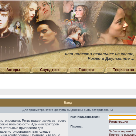
"... нет повести печальнее на свете,
Ромео и Джульетте ...
Актеры
Саундтрек
Галерея
Творчество
Вход
Для просмотра этого форума вы должны быть авторизованы.
Имя пользователя:
истрированы. Регистрация занимает всего
Регистрация
ирокие возможности. Администратором
Пароль:
лнительные привилегии для
зарегистрироваться, вам следует
Забыли пароль?
Повторно выслать
ми на конференции. Помните, что ваше