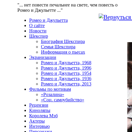
"... нет повести печальнее на свете, чем повесть о
Ромео и Джульетте ..."
Ромео и Джульетта
О сайте
Новости
Шекспир
Биография Шекспира
Семья Шекспира
Информация о пьесах
Экранизации
Ромео и Джульетта, 1968
Ромео и Джульетта, 1996
Ромео и Джульетта, 1954
Ромео и Джульетта, 1936
Ромео и Джульетта, 2013
Фильмы по мотивам
«Розалина»
«Соц. самоубийство»
Рецензии
Киноляпы
Королева Мэб
Актеры
Интервью
Персонажи