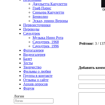
Джульетта Капулетти
Граф Парис
0
Синьора Капулетти
Бенволио
Эскал, принц Вероны
Первоисточники
Переводы
Саундтрек
Музыка Нино Рота
Саундтрек, 1968
Рейтинг
: 3 / 1
Саундтрек, 1996
Фотогалерея
Видеогалерея
Балет
Тесты
Творчество
Добавить комм
Фильмы о любви
Группа в контакте
Отзывы о сайте
Архив опросов
Форум
Логин