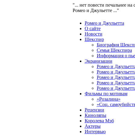
"... нет повести печальнее на 
Ромео и Джульетте ..."
Ромео и Джульетта
О сайте
Новости
Шекспир
Биография Шексп
Семья Шекспира
Информация о пье
Экранизации
Ромео и Джульетта
Ромео и Джульетта
Ромео и Джульетта
Ромео и Джульетта
Ромео и Джульетта
Фильмы по мотивам
«Розалина»
«Соц. самоубийст
Рецензии
Киноляпы
Королева Мэб
Актеры
Интервью