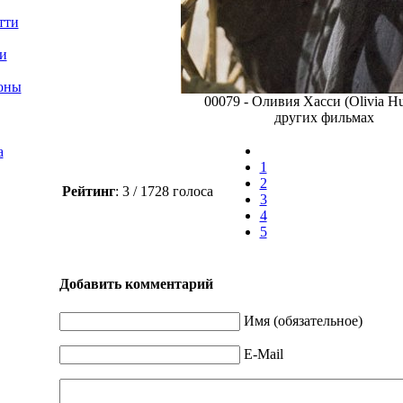
тти
и
оны
00079 - Оливия Хасси (Olivia Hu
других фильмах
а
1
2
Рейтинг
: 3 / 1728 голоса
3
4
5
Добавить комментарий
Имя (обязательное)
E-Mail