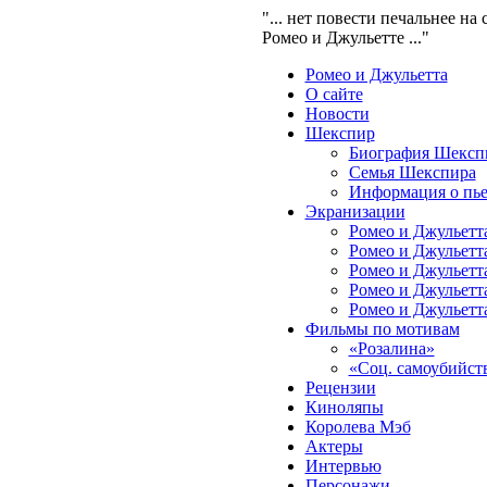
"... нет повести печальнее на 
Ромео и Джульетте ..."
Ромео и Джульетта
О сайте
Новости
Шекспир
Биография Шексп
Семья Шекспира
Информация о пье
Экранизации
Ромео и Джульетта
Ромео и Джульетта
Ромео и Джульетта
Ромео и Джульетта
Ромео и Джульетта
Фильмы по мотивам
«Розалина»
«Соц. самоубийст
Рецензии
Киноляпы
Королева Мэб
Актеры
Интервью
Персонажи