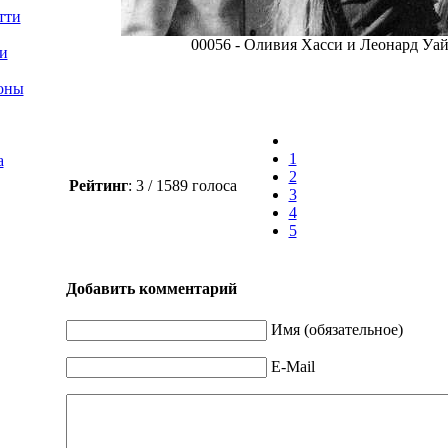
тти
00056 - Оливия Хасси и Леонард Уай
и
оны
1
а
2
Рейтинг
: 3 / 1589 голоса
3
4
5
Добавить комментарий
Имя (обязательное)
E-Mail