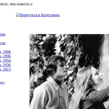
свете, чем повесть о
ира
сах
, 1968
, 1996
, 1954
, 1936
, 2013
во»