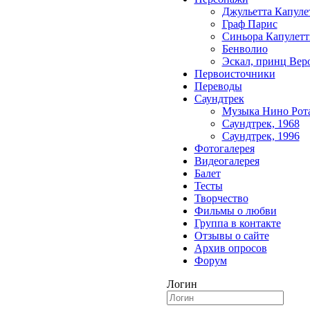
Джульетта Капуле
Граф Парис
Синьора Капулетт
Бенволио
Эскал, принц Вер
Первоисточники
Переводы
Саундтрек
Музыка Нино Рот
Саундтрек, 1968
Саундтрек, 1996
Фотогалерея
Видеогалерея
Балет
Тесты
Творчество
Фильмы о любви
Группа в контакте
Отзывы о сайте
Архив опросов
Форум
Логин