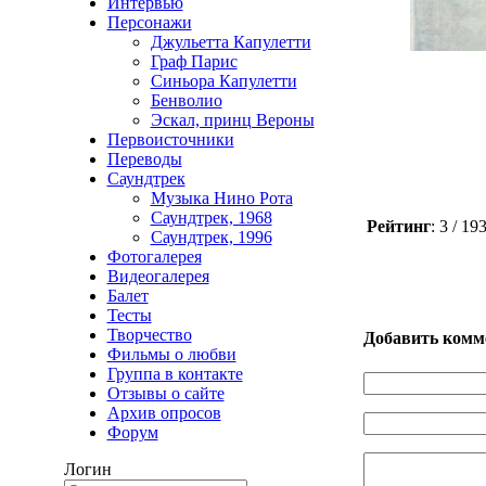
Интервью
Персонажи
Джульетта Капулетти
Граф Парис
Синьора Капулетти
Бенволио
Эскал, принц Вероны
Первоисточники
Переводы
Саундтрек
Музыка Нино Рота
Саундтрек, 1968
Рейтинг
: 3 / 1
Саундтрек, 1996
Фотогалерея
Видеогалерея
Балет
Тесты
Творчество
Добавить комм
Фильмы о любви
Группа в контакте
Отзывы о сайте
Архив опросов
Форум
Логин