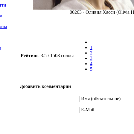
тти
00263 - Оливия Хасси (Olivia H
и
оны
1
а
2
Рейтинг
: 3.5 / 1508 голоса
3
4
5
Добавить комментарий
Имя (обязательное)
E-Mail