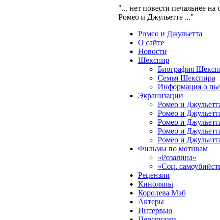
"... нет повести печальнее на 
Ромео и Джульетте ..."
Ромео и Джульетта
О сайте
Новости
Шекспир
Биография Шексп
Семья Шекспира
Информация о пье
Экранизации
Ромео и Джульетта
Ромео и Джульетта
Ромео и Джульетта
Ромео и Джульетта
Ромео и Джульетта
Фильмы по мотивам
«Розалина»
«Соц. самоубийст
Рецензии
Киноляпы
Королева Мэб
Актеры
Интервью
Персонажи