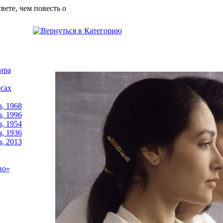
свете, чем повесть о
ира
сах
, 1968
, 1996
, 1954
, 1936
, 2013
во»