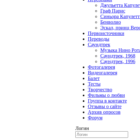
Джульетта Капуле
Граф Парис
Синьора Капулетт
Бенволио
Эскал, принц Вер
Первоисточники
Переводы
Саундтрек
Музыка Нино Рот
Саундтрек, 1968
Саундтрек, 1996
Фотогалерея
Видеогалерея
Балет
Тесты
Творчество
Фильмы о любви
Группа в контакте
Отзывы о сайте
Архив опросов
Форум
Логин