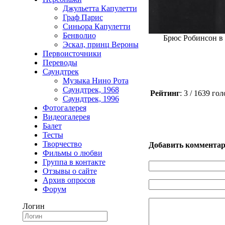
Джульетта Капулетти
Граф Парис
Синьора Капулетти
Бенволио
Брюс Робинсон в 
Эскал, принц Вероны
Первоисточники
Переводы
Саундтрек
Музыка Нино Рота
Саундтрек, 1968
Рейтинг
: 3 / 1639 го
Саундтрек, 1996
Фотогалерея
Видеогалерея
Балет
Тесты
Творчество
Добавить коммента
Фильмы о любви
Группа в контакте
Отзывы о сайте
Архив опросов
Форум
Логин