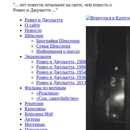
"... нет повести печальнее на свете, чем повесть о
Ромео и Джульетте ..."
Ромео и Джульетта
О сайте
Новости
Шекспир
Биография Шекспира
Семья Шекспира
Информация о пьесах
Экранизации
Ромео и Джульетта, 1968
Ромео и Джульетта, 1996
Ромео и Джульетта, 1954
Ромео и Джульетта, 1936
Ромео и Джульетта, 2013
Фильмы по мотивам
«Розалина»
«Соц. самоубийство»
Рецензии
Киноляпы
Королева Мэб
Актеры
Интервью
Персонажи