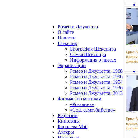
Ромео и Джульетта
О сайте
Новости
Шекспир
Биография Шекспира
Брюс Р
Семья Шекспира
премеь
Информация о пьесах
Дневни
Экранизации
Ромео и Джульетта, 1968
Ромео и Джульетта, 1996
Ромео и Джульетта, 1954
Ромео и Джульетта, 1936
Ромео и Джульетта, 2013
Фильмы по мотивам
«Розалина»
«Соц. самоубийство»
Рецензии
Брюс Р
Киноляпы
премье
Королева Мэб
Дневни
Актеры
Интервью