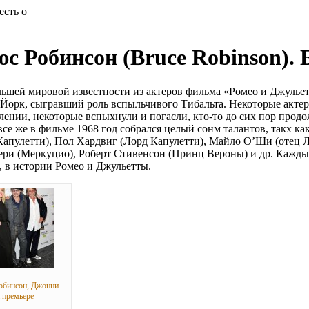
есть о
с Робинсон (Bruce Robinson). 
ьшей мировой известности из актеров фильма «Ромео и Джулье
Йорк, сыгравший роль вспыльчивого Тибальта. Некоторые актер
лении, некоторые вспыхнули и погасли, кто-то до сих пор продол
 все же в фильме 1968 год собрался целый сонм талантов, такх к
Капулетти), Пол Хардвиг (Лорд Капулетти), Майло О’Ши (отец Л
ри (Меркуцио), Роберт Стивенсон (Принц Вероны) и др. Каждый
, в истории Ромео и Джульетты.
обинсон, Джонни
 премьере