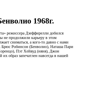
Бенволио 1968г.
тта» режиссера Дзеффирелли добился
ы не продолжили карьеру в этом
жает сниматься, а кого-то давно с нами
ак Брюс Робинсон (Бенволио), Наташа Пари
оренцо), Пэт Хейвуд (няня), Джон
 их образ запечатлен навсегда в нашей