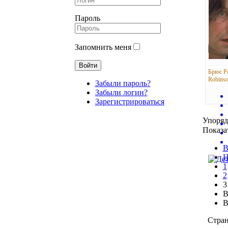
Пароль
Запомнить меня
Брюс Р
Robinso
Забыли пароль?
Забыли логин?
Зарегистрироваться
Упоря
Показа
В
Н
1
2
3
В
В
Стран