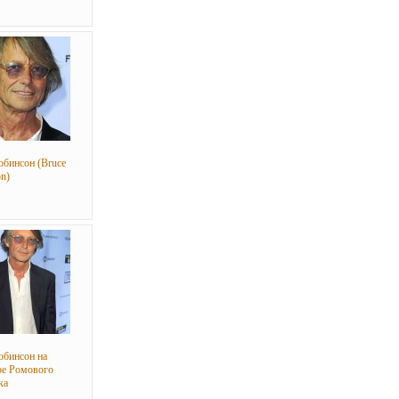
обинсон (Bruce
n)
обинсон на
ре Ромового
ка