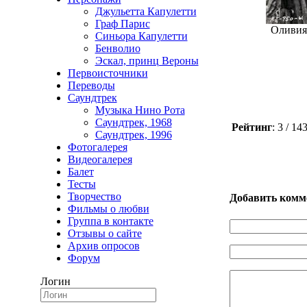
Джульетта Капулетти
Граф Парис
Оливия
Синьора Капулетти
Бенволио
Эскал, принц Вероны
Первоисточники
Переводы
Саундтрек
Музыка Нино Рота
Саундтрек, 1968
Рейтинг
: 3 / 1
Саундтрек, 1996
Фотогалерея
Видеогалерея
Балет
Тесты
Творчество
Добавить комм
Фильмы о любви
Группа в контакте
Отзывы о сайте
Архив опросов
Форум
Логин