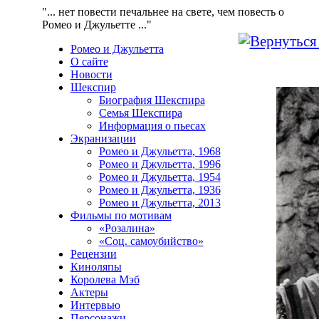
"... нет повести печальнее на свете, чем повесть о
Ромео и Джульетте ..."
Ромео и Джульетта
О сайте
Новости
Шекспир
Биография Шекспира
Семья Шекспира
Информация о пьесах
Экранизации
Ромео и Джульетта, 1968
Ромео и Джульетта, 1996
Ромео и Джульетта, 1954
Ромео и Джульетта, 1936
Ромео и Джульетта, 2013
Фильмы по мотивам
«Розалина»
«Соц. самоубийство»
Рецензии
Киноляпы
Королева Мэб
Актеры
Интервью
Персонажи