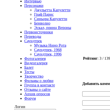
Интервью
Персонажи
Джульетта Капулетти
Граф Парис
Синьора Капулетти
Бенволио
Эскал, принц Вероны
Первоисточники
Переводы
Саундтрек
Музыка Нино Рота
Саундтрек, 1968
Саундтрек, 1996
Рейтинг
: 3 / 1
Фотогалерея
Видеогалерея
Балет
Тесты
Творчество
Фильмы о любви
Добавить комм
Группа в контакте
Отзывы о сайте
Архив опросов
Форум
Логин