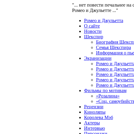
"... нет повести печальнее на 
Ромео и Джульетте ..."
Ромео и Джульетта
О сайте
Новости
Шекспир
Биография Шексп
Семья Шекспира
Информация о пье
Экранизации
Ромео и Джульетта
Ромео и Джульетта
Ромео и Джульетта
Ромео и Джульетта
Ромео и Джульетта
Фильмы по мотивам
«Розалина»
«Соц. самоубийст
Рецензии
Киноляпы
Королева Мэб
Актеры
Интервью
Персонажи