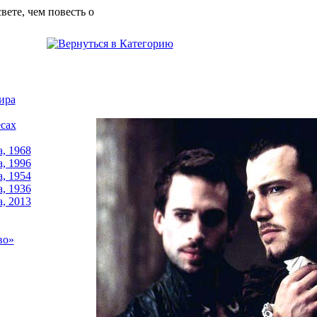
свете, чем повесть о
ира
сах
, 1968
, 1996
, 1954
, 1936
, 2013
во»