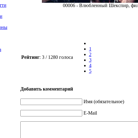
тти
00006 - Влюбленный Шекспир, фил
и
оны
1
а
2
Рейтинг
: 3 / 1280 голоса
3
4
5
Добавить комментарий
Имя (обязательное)
E-Mail