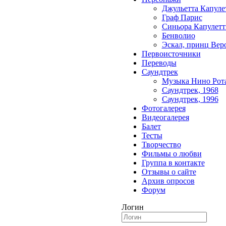
Джульетта Капуле
Граф Парис
Синьора Капулетт
Бенволио
Эскал, принц Вер
Первоисточники
Переводы
Саундтрек
Музыка Нино Рот
Саундтрек, 1968
Саундтрек, 1996
Фотогалерея
Видеогалерея
Балет
Тесты
Творчество
Фильмы о любви
Группа в контакте
Отзывы о сайте
Архив опросов
Форум
Логин