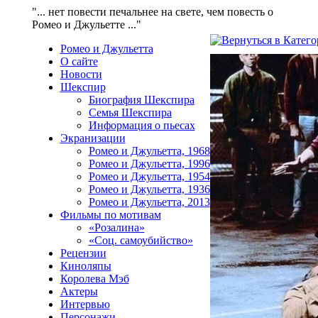
"... нет повести печальнее на свете, чем повесть о
Ромео и Джульетте ..."
Ромео и Джульетта
О сайте
Новости
Шекспир
Биография Шекспира
Семья Шекспира
Информация о пьесах
Экранизации
Ромео и Джульетта, 1968
Ромео и Джульетта, 1996
Ромео и Джульетта, 1954
Ромео и Джульетта, 1936
Ромео и Джульетта, 2013
Фильмы по мотивам
«Розалина»
«Соц. самоубийство»
Рецензии
Киноляпы
Королева Мэб
Актеры
Интервью
Персонажи