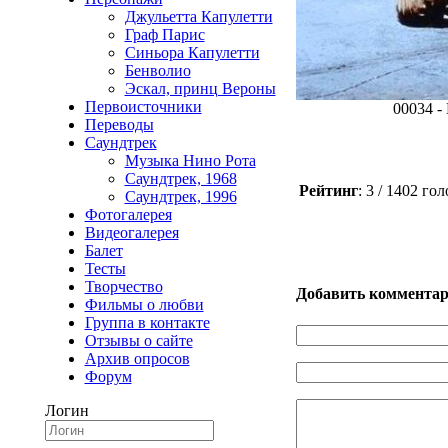
Джульетта Капулетти
Граф Парис
Синьора Капулетти
Бенволио
Эскал, принц Вероны
Первоисточники
00034 -
Переводы
Саундтрек
Музыка Нино Рота
Саундтрек, 1968
Рейтинг
: 3 / 1402 го
Саундтрек, 1996
Фотогалерея
Видеогалерея
Балет
Тесты
Творчество
Добавить коммента
Фильмы о любви
Группа в контакте
Отзывы о сайте
Архив опросов
Форум
Логин