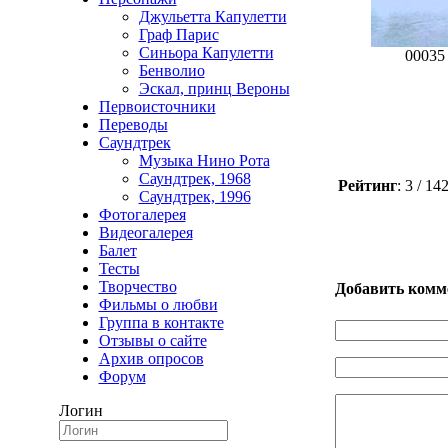
Джульетта Капулетти
Граф Парис
Синьора Капулетти
00035 
Бенволио
Эскал, принц Вероны
Первоисточники
Переводы
Саундтрек
Музыка Нино Рота
Саундтрек, 1968
Рейтинг
: 3 / 1
Саундтрек, 1996
Фотогалерея
Видеогалерея
Балет
Тесты
Творчество
Добавить комм
Фильмы о любви
Группа в контакте
Отзывы о сайте
Архив опросов
Форум
Логин