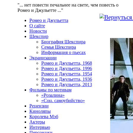
"... нет повести печальнее на свете, чем повесть о
Ромео и Джульетте ..."
Ромео и Джульетта
О сайте
Новости
Шекспир
Биография Шекспира
Семья Шекспира
Информация о пьесах
Экранизации
Ромео и Джульетта, 1968
Ромео и Джульетта, 1996
Ромео и Джульетта, 1954
Ромео и Джульетта, 1936
Ромео и Джульетта, 2013
Фильмы по мотивам
«Розалина»
«Соц. самоубийство»
Рецензии
Киноляпы
Королева Мэб
Актеры
Интервью
Персонажи