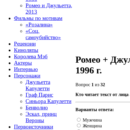
Ромео и Джульетта,
2013
Фильмы по мотивам
«Розалина»
«Соц.
самоубийство»
Рецензии
Киноляпы
Королева Мэб
Ромео + Джул
Актеры
1996 г.
Интервью
Персонажи
Джульетта
Вопрос
1
из
32
Капулетти
Граф Парис
Кто читает текст от лица
Синьора Капулетти
Бенволио
Варианты ответа:
Эскал, принц
Вероны
Мужчина
Женщина
Первоисточники