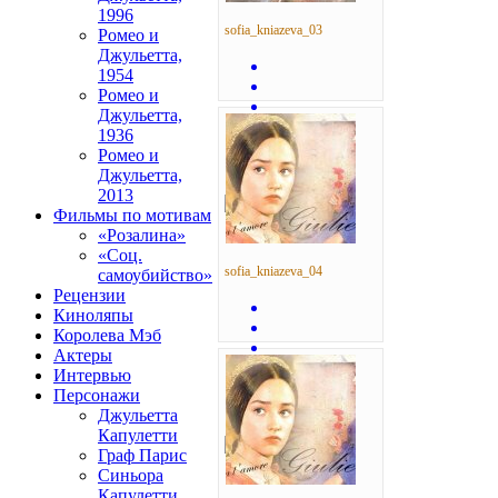
1996
sofia_kniazeva_03
Ромео и
Джульетта,
1954
Ромео и
Джульетта,
1936
Ромео и
Джульетта,
2013
Фильмы по мотивам
«Розалина»
«Соц.
sofia_kniazeva_04
самоубийство»
Рецензии
Киноляпы
Королева Мэб
Актеры
Интервью
Персонажи
Джульетта
Капулетти
Граф Парис
Синьора
Капулетти