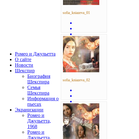
sofia_kniazeva_01
Ромео и Джульетта
О сайте
Новости
Шекспир
Биография
sofia_kniazeva_02
Шекспира
Семья
Шекспира
Информация о
пьесах
Экранизации
Ромео и
Джульетта,
1968
Ромео и
Джульетта,