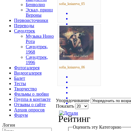
sofia_kniazeva_05
Бенволио
Эскал, принц
Вероны
Первоисточники
Переводы
Саундтрек
Музыка Нино
Рота
Саундтрек,
1968
Саундтрек,
1996
sofia_kniazeva_06
Фотогалерея
Видеогалерея
Балет
Тесты
Творчество
Фильмы о любви
Группа в контакте
Упорядочивание
Отзывы о сайте
Показать
Архив опросов
Форум
Рейтинг
Логин
Оценить эту Категорию