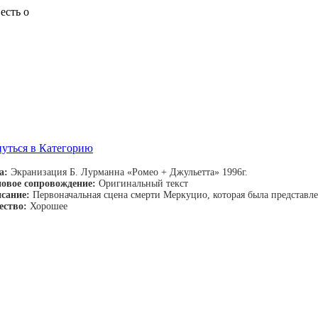
весть о
а:
Экранизация Б. Лурманна «Ромео + Джульетта» 1996г.
овое сопровождение:
Оригинальный текст
сание:
Первоначальная сцена смерти Меркуцио, которая была представле
ество:
Хорошее