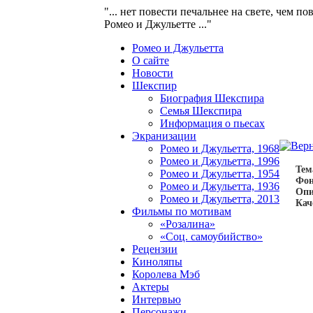
"... нет повести печальнее на свете, чем по
Ромео и Джульетте ..."
Ромео и Джульетта
О сайте
Новости
Шекспир
Биография Шекспира
Семья Шекспира
Информация о пьесах
Экранизации
Ромео и Джульетта, 1968
Ромео и Джульетта, 1996
Тем
Ромео и Джульетта, 1954
Фон
Ромео и Джульетта, 1936
Опи
Ромео и Джульетта, 2013
Кач
Фильмы по мотивам
«Розалина»
«Соц. самоубийство»
Рецензии
Киноляпы
Королева Мэб
Актеры
Интервью
Персонажи