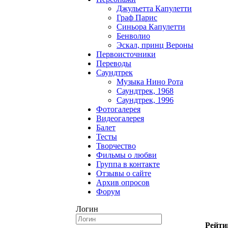
Джульетта Капулетти
Граф Парис
Синьора Капулетти
Бенволио
Эскал, принц Вероны
Первоисточники
Переводы
Саундтрек
Музыка Нино Рота
Саундтрек, 1968
Саундтрек, 1996
Фотогалерея
Видеогалерея
Балет
Тесты
Творчество
Фильмы о любви
Группа в контакте
Отзывы о сайте
Архив опросов
Форум
Логин
Рейти