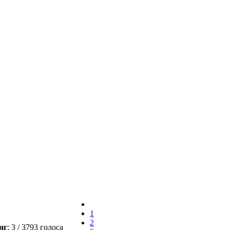
1
2
нг
: 3 / 3793 голоса